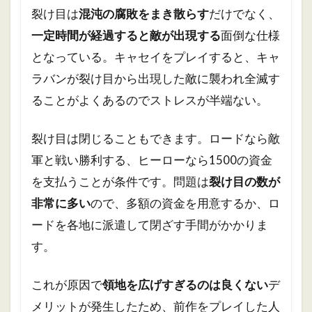
裂け目は
混沌の腐敗をまき散らす
だけでなく、
一定時間が経過すると敵が出現する
面倒な仕様
となっている。キャセイをプレイすると、キャ
ラバンが裂け目から出現した敵に襲われ全滅す
ることがよくあるのでストレスが半端ない。
裂け目は閉じることもできます。ロードなら敵
軍と戦い勝利する、ヒーローなら1500の資金
を支払うことが条件です。問題は
裂け目の数が
非常に多い
ので、多額の資金を用意するか、ロ
ードを各地に派遣して閉ざす手間がかかりま
す。
これが原因で
領地を広げすぎるのは良くない
デ
メリットが発生したため、前作をプレイした人