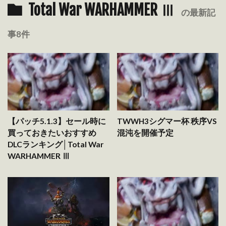
Total War WARHAMMER Ⅲ
の最新記
事8件
【パッチ5.1.3】セール時に
TWWH3シグマー杯 秩序VS
買っておきたいおすすめ
混沌を開催予定
DLCランキング│Total War
WARHAMMER Ⅲ