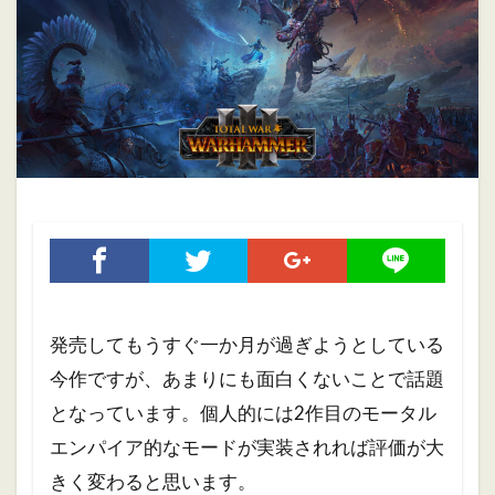
ホブゴブリン
ミニチュアペイント
リザードマン
ヴァンパイアカウント
初心者
初心者向け
大会
振り返り
攻略ガイド
攻略情報
自作PC
雑記
検索
発売してもうすぐ一か月が過ぎようとしている
今作ですが、あまりにも面白くないことで話題
となっています。個人的には2作目のモータル
エンパイア的なモードが実装されれば評価が大
きく変わると思います。