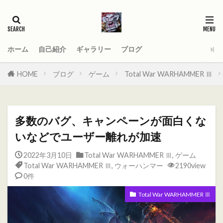
タグ
2021
AGE_OF_SIGMAR
AOS
Darktide
MOD
PC
ホーム
自己紹介
ギャラリー
ブログ
Total War WARHAMMER
Total War WARHAMMER Ⅱ
HOME
ブログ
ゲーム
Total War WARHAMMER Ⅲ
Total War WARHAMMER Ⅲ
WARHAMMER
Warhammer 40
Warhammer 40000
多数のバグ、キャンペーンが面白くな
ウォーハンマー
オーガ
オーガキングダム
いなどでユーザー離れが加速
オールドワールド
ガットリッパ
キャセイ
2022年3月10日
Total War WARHAMMER Ⅲ
,
ゲーム
キャラ紹介
ケイオスドワーフ
シグマー杯
Total War WARHAMMER Ⅲ
,
ウォーハンマー
2190view
ティーンチ
テキサスチェーンソー
0件
トゥームキング
ドワーフ
パッチノート
Total War WARHAMMER Ⅲ
ビーストマン
ファレホコン
ブレトニア