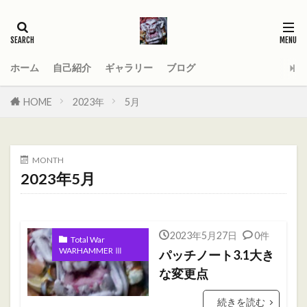
タグ
2021
AGE_OF_SIGMAR
AOS
Darktide
MOD
PC
ホーム
自己紹介
ギャラリー
ブログ
Total War WARHAMMER
Total War WARHAMMER Ⅱ
HOME
2023年
5月
Total War WARHAMMER Ⅲ
WARHAMMER
Warhammer 40
Warhammer 40000
MONTH
ウォーハンマー
オーガ
オーガキングダム
2023年5月
オールドワールド
ガットリッパ
キャセイ
キャラ紹介
ケイオスドワーフ
シグマー杯
2023年5月27日
0件
ティーンチ
テキサスチェーンソー
Total War
WARHAMMER Ⅲ
パッチノート3.1大き
トゥームキング
ドワーフ
パッチノート
な変更点
ビーストマン
ファレホコン
ブレトニア
続きを読む