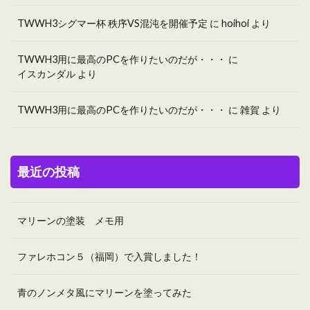
TWWH3シグマー杯 秩序VS混沌を開催予定
に
hoihoi
より
TWWH3用に最高のPCを作りたいのだが・・・
に
イスカンダル
より
TWWH3用に最高のPCを作りたいのだが・・・
に
雑賀
より
最近の投稿
マリーンの塗装 メモ用
ファレホコン５（福岡）で入賞しました！
青のノンメタ風にマリーンを塗ってみた