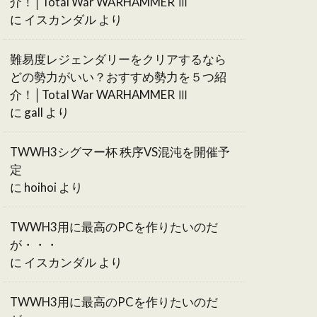
介！│Total War WARHAMMER Ⅲ
に
イスカンダル
より
難易度レジェンダリーをクリアするなら
どの勢力がいい？おすすめ勢力を５つ紹
介！│Total War WARHAMMER Ⅲ
に
gall
より
TWWH3シグマー杯 秩序VS混沌を開催予
定
に
hoihoi
より
TWWH3用に最高のPCを作りたいのだ
が・・・
に
イスカンダル
より
TWWH3用に最高のPCを作りたいのだ