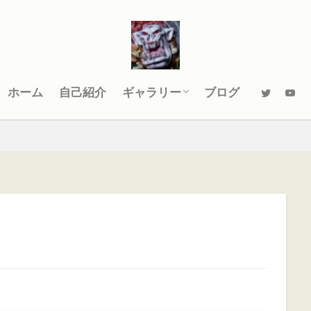
WARHAMMER 40000
スペースマリーン
ゼノ
WARHAMMER The Old World
ワールドミニズ
Ronin Arts Workshop
ダム
オールドワールド
ガットリッパ
キャセイ
キ
ーフ
シグマー杯
ティーンチ
テキサスチェーンソー
パッチノート
ビーストマン
ファレホコン
ブレトニア
ミニチュアペイント
リザードマン
ヴァンパイアカウン
ホーム
自己紹介
ギャラリー
ブログ
大会
振り返り
攻略ガイド
攻略情報
自作PC
WARHAMMER 40000
スペースマリーン
ゼノ
WARHAMMER The Old World
ワールドミニズ
Ronin Arts Workshop
検索