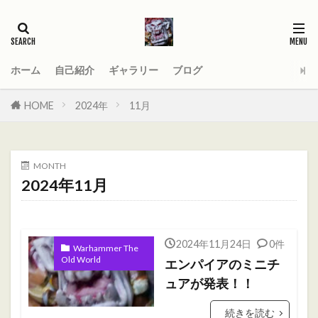
タグ
2021
AGE_OF_SIGMAR
AOS
Darktide
MOD
PC
ホーム
自己紹介
ギャラリー
ブログ
Total War WARHAMMER
Total War WARHAMMER Ⅱ
HOME
2024年
11月
Total War WARHAMMER Ⅲ
WARHAMMER
Warhammer 40
Warhammer 40000
MONTH
ウォーハンマー
オーガ
オーガキングダム
2024年11月
オールドワールド
ガットリッパ
キャセイ
キャラ紹介
ケイオスドワーフ
シグマー杯
2024年11月24日
0件
ティーンチ
テキサスチェーンソー
Warhammer The
Old World
エンパイアのミニチ
トゥームキング
ドワーフ
パッチノート
ュアが発表！！
ビーストマン
ファレホコン
ブレトニア
続きを読む