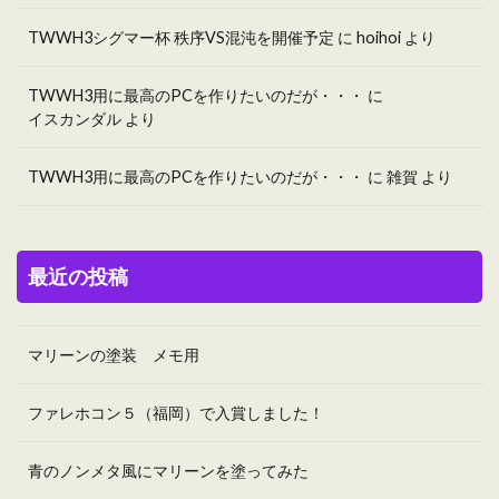
TWWH3シグマー杯 秩序VS混沌を開催予定
に
hoihoi
より
TWWH3用に最高のPCを作りたいのだが・・・
に
イスカンダル
より
TWWH3用に最高のPCを作りたいのだが・・・
に
雑賀
より
最近の投稿
マリーンの塗装 メモ用
ファレホコン５（福岡）で入賞しました！
青のノンメタ風にマリーンを塗ってみた