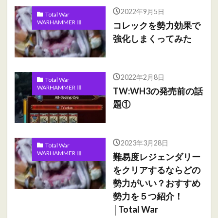
2022年9月5日
Total War
WARHAMMER Ⅲ
コレックを勢力効果で
強化しまくってみた
2022年2月8日
Total War
WARHAMMER Ⅲ
TW:WH3の発売前の話
題①
2023年3月28日
Total War
WARHAMMER Ⅲ
難易度レジェンダリー
をクリアするならどの
勢力がいい？おすすめ
勢力を５つ紹介！
│Total War