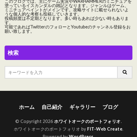
このブログでは、主にゲーム実況やWARHAMMERのミニチュアを
塗っているイスカンダルの雑記となります。ジャンルはゲーム、
ミニチュアペイントがメインです。攻略サイトに載せられないよ
うな個人的な考察も投稿していきます。
投稿頻度は不定期となります。多い時もあれば少ない時もありま
す。
可能であればTwitterのフォローとYoutubeのチャンネル登録をお
願い致します。
検索
ホーム
自己紹介
ギャラリー
ブログ
© Copyright 2026
ホワイトオークのポートフォリオ
.
ホワイトオークのポートフォリオ by
FIT-Web Create
.
Powered by
WordPress
.