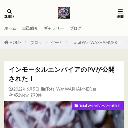
タグ
2021
AGE_OF_SIGMAR
AOS
Darktide
MOD
PC
ホーム
自己紹介
ギャラリー
ブログ
Total War WARHAMMER
Total War WARHAMMER Ⅱ
HOME
ブログ
ゲーム
Total War WARHAMMER Ⅲ
Total War WARHAMMER Ⅲ
WARHAMMER
Warhammer 40
Warhammer 40000
インモータルエンパイアのPVが公開
ウォーハンマー
オーガ
オーガキングダム
された！
オールドワールド
ガットリッパ
キャセイ
2022年6月5日
Total War WARHAMMER Ⅲ
キャラ紹介
ケイオスドワーフ
シグマー杯
452view
0件
ティーンチ
テキサスチェーンソー
Total War WARHAMMER Ⅲ
トゥームキング
ドワーフ
パッチノート
ビーストマン
ファレホコン
ブレトニア