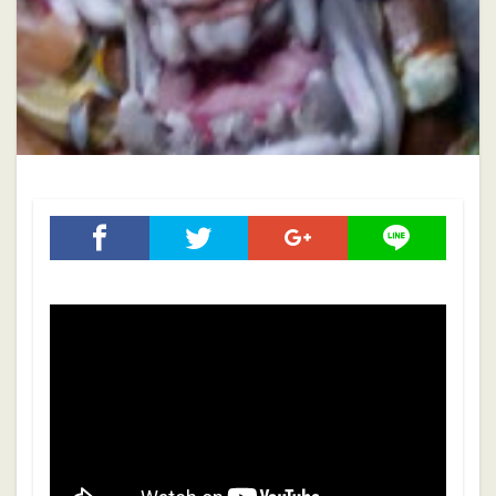
ホブゴブリン
ミニチュアペイント
リザードマン
ヴァンパイアカウント
初心者
初心者向け
大会
振り返り
攻略ガイド
攻略情報
自作PC
雑記
検索