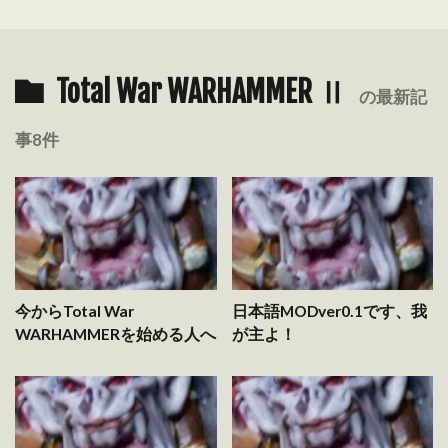
Total War WARHAMMER Ⅱ
の最新記
事8件
今からTotal War
日本語MODver0.1です、我
WARHAMMERを始める人へ
が主よ！