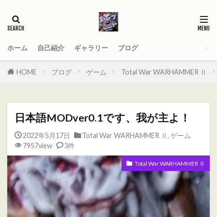
タグ
2021
AGE_OF_SIGMAR
AOS
Darktide
MOD
PC
ホーム
自己紹介
ギャラリー
ブログ
Total War WARHAMMER
Total War WARHAMMER Ⅱ
HOME
ブログ
ゲーム
Total War WARHAMMER Ⅱ
Total War WARHAMMER Ⅲ
WARHAMMER
Warhammer 40
Warhammer 40000
日本語MODver0.1です、我が主よ！
ウォーハンマー
オーガ
オーガキングダム
2022年5月17日
Total War WARHAMMER Ⅱ
,
ゲーム
オールドワールド
ガットリッパ
キャセイ
7957view
3件
キャラ紹介
ケイオスドワーフ
シグマー杯
Total War WARHAMMER Ⅱ
ティーンチ
テキサスチェーンソー
トゥームキング
ドワーフ
パッチノート
ビーストマン
ファレホコン
ブレトニア