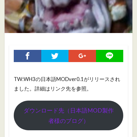
ホブゴブリン
ミニチュアペイント
リザードマン
ヴァンパイアカウント
初心者
初心者向け
大会
振り返り
攻略ガイド
攻略情報
自作PC
雑記
検索
TW:WH3の日本語MODver0.1がリリースされ
ました。詳細はリンク先を参照。
ダウンロード先（日本語MOD製作
者様のブログ）