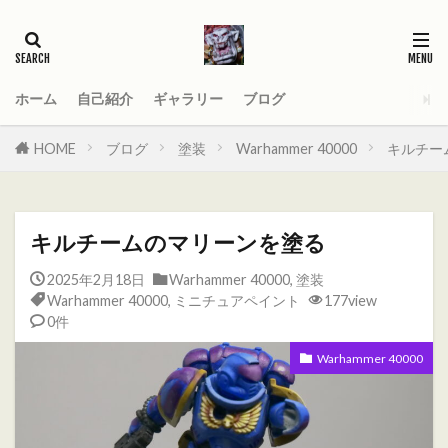
タグ
2021
AGE_OF_SIGMAR
AOS
Darktide
MOD
PC
ホーム
自己紹介
ギャラリー
ブログ
Total War WARHAMMER
Total War WARHAMMER Ⅱ
HOME
ブログ
塗装
Warhammer 40000
キルチー
Total War WARHAMMER Ⅲ
WARHAMMER
Warhammer 40
Warhammer 40000
キルチームのマリーンを塗る
ウォーハンマー
オーガ
オーガキングダム
2025年2月18日
Warhammer 40000
,
塗装
オールドワールド
ガットリッパ
キャセイ
Warhammer 40000
,
ミニチュアペイント
177view
キャラ紹介
ケイオスドワーフ
シグマー杯
0件
ティーンチ
テキサスチェーンソー
Warhammer 40000
トゥームキング
ドワーフ
パッチノート
ビーストマン
ファレホコン
ブレトニア