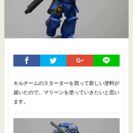
ホブゴブリン
ミニチュアペイント
リザードマン
ヴァンパイアカウント
初心者
初心者向け
大会
振り返り
攻略ガイド
攻略情報
自作PC
雑記
検索
キルチームのスターターを買って新しい塗料が
届いたので、マリーンを塗っていきたいと思い
ます。