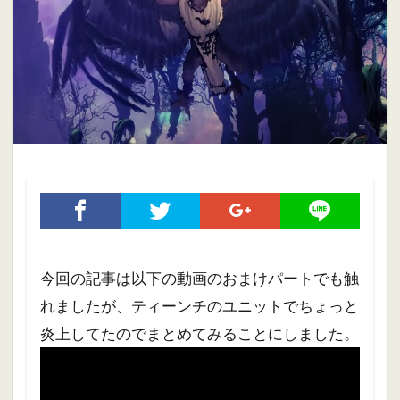
ホブゴブリン
ミニチュアペイント
リザードマン
ヴァンパイアカウント
初心者
初心者向け
大会
振り返り
攻略ガイド
攻略情報
自作PC
雑記
検索
今回の記事は以下の動画のおまけパートでも触
れましたが、ティーンチのユニットでちょっと
炎上してたのでまとめてみることにしました。