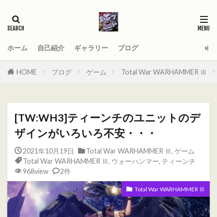
タグ
2021
AGE_OF_SIGMAR
AOS
Darktide
MOD
PC
ホーム
自己紹介
ギャラリー
ブログ
Total War WARHAMMER
Total War WARHAMMER Ⅱ
HOME
ブログ
ゲーム
Total War WARHAMMER Ⅲ
Total War WARHAMMER Ⅲ
WARHAMMER
Warhammer 40
Warhammer 40000
[TW:WH3]ティーンチのユニットのデ
ウォーハンマー
オーガ
オーガキングダム
ザインがいろいろ不安・・・
オールドワールド
ガットリッパ
キャセイ
2021年10月19日
Total War WARHAMMER Ⅲ
,
ゲーム
キャラ紹介
ケイオスドワーフ
シグマー杯
Total War WARHAMMER Ⅲ
,
ウォーハンマー
,
ティーンチ
ティーンチ
テキサスチェーンソー
968view
2件
トゥームキング
ドワーフ
パッチノート
Total War WARHAMMER Ⅲ
ビーストマン
ファレホコン
ブレトニア