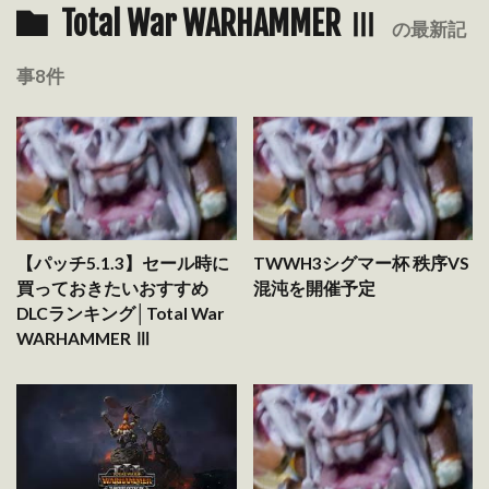
Total War WARHAMMER Ⅲ
の最新記
事8件
【パッチ5.1.3】セール時に
TWWH3シグマー杯 秩序VS
買っておきたいおすすめ
混沌を開催予定
DLCランキング│Total War
WARHAMMER Ⅲ