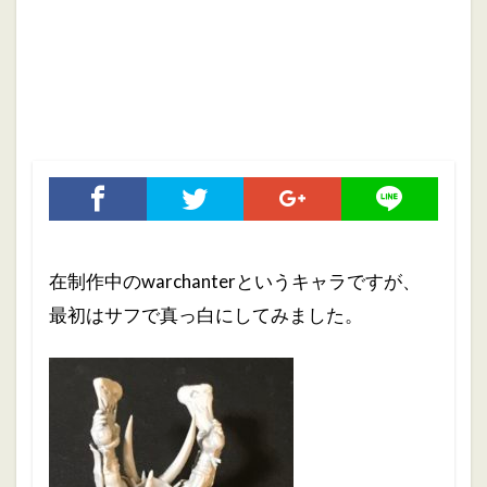
ホブゴブリン
ミニチュアペイント
リザードマン
ヴァンパイアカウント
初心者
初心者向け
大会
振り返り
攻略ガイド
攻略情報
自作PC
雑記
検索
在制作中のwarchanterというキャラですが、
最初はサフで真っ白にしてみました。