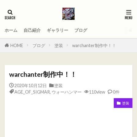
タグ
2021
AGE_OF_SIGMAR
AOS
Darktide
MOD
PC
ホーム
自己紹介
ギャラリー
ブログ
Total War WARHAMMER
Total War WARHAMMER Ⅱ
HOME
ブログ
塗装
warchanter制作中！！
Total War WARHAMMER Ⅲ
WARHAMMER
Warhammer 40
Warhammer 40000
warchanter制作中！！
ウォーハンマー
オーガ
オーガキングダム
2020年10月12日
塗装
オールドワールド
ガットリッパ
キャセイ
AGE_OF_SIGMAR
,
ウォーハンマー
110view
0件
キャラ紹介
ケイオスドワーフ
シグマー杯
塗装
ティーンチ
テキサスチェーンソー
トゥームキング
ドワーフ
パッチノート
ビーストマン
ファレホコン
ブレトニア