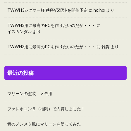
TWWH3シグマー杯 秩序VS混沌を開催予定
に
hoihoi
より
TWWH3用に最高のPCを作りたいのだが・・・
に
イスカンダル
より
TWWH3用に最高のPCを作りたいのだが・・・
に
雑賀
より
最近の投稿
マリーンの塗装 メモ用
ファレホコン５（福岡）で入賞しました！
青のノンメタ風にマリーンを塗ってみた