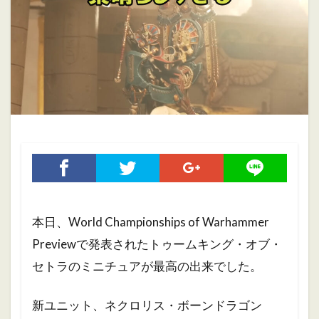
ホブゴブリン
ミニチュアペイント
リザードマン
ヴァンパイアカウント
初心者
初心者向け
大会
振り返り
攻略ガイド
攻略情報
自作PC
雑記
検索
本日、World Championships of Warhammer
Previewで発表されたトゥームキング・オブ・
セトラのミニチュアが最高の出来でした。
新ユニット、ネクロリス・ボーンドラゴン