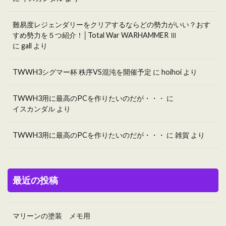
難易度レジェンダリーをクリアするならどの勢力がいい？おす
すめ勢力を５つ紹介！│Total War WARHAMMER Ⅲ
に
gall
より
TWWH3シグマー杯 秩序VS混沌を開催予定
に
hoihoi
より
TWWH3用に最高のPCを作りたいのだが・・・
に
イスカンダル
より
TWWH3用に最高のPCを作りたいのだが・・・
に
雑賀
より
最近の投稿
マリーンの塗装 メモ用