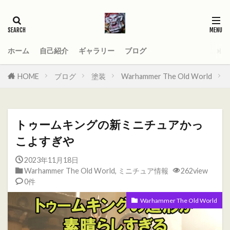
タグ
2021
AGE_OF_SIGMAR
AOS
Darktide
MOD
PC
ホーム
自己紹介
ギャラリー
ブログ
Total War WARHAMMER
Total War WARHAMMER Ⅱ
HOME
ブログ
塗装
Warhammer The Old World
Total War WARHAMMER Ⅲ
WARHAMMER
Warhammer 40
Warhammer 40000
トゥームキングの新ミニチュアかっ
ウォーハンマー
オーガ
オーガキングダム
こよすぎや
オールドワールド
ガットリッパ
キャセイ
2023年11月18日
キャラ紹介
ケイオスドワーフ
シグマー杯
Warhammer The Old World
,
ミニチュア情報
262view
ティーンチ
テキサスチェーンソー
0件
トゥームキング
ドワーフ
パッチノート
Warhammer The Old World
ビーストマン
ファレホコン
ブレトニア