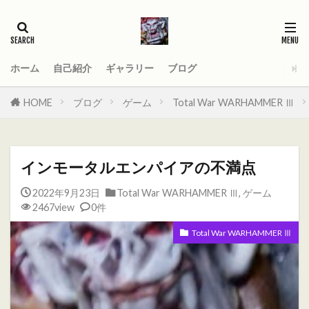
タグ
2021
AGE_OF_SIGMAR
AOS
Darktide
MOD
PC
ホーム
自己紹介
ギャラリー
ブログ
Total War WARHAMMER
Total War WARHAMMER Ⅱ
HOME
ブログ
ゲーム
Total War WARHAMMER Ⅲ
Total War WARHAMMER Ⅲ
WARHAMMER
Warhammer 40
Warhammer 40000
インモータルエンパイアの不満点
ウォーハンマー
オーガ
オーガキングダム
2022年9月23日
Total War WARHAMMER Ⅲ
,
ゲーム
オールドワールド
ガットリッパ
キャセイ
2467view
0件
キャラ紹介
ケイオスドワーフ
シグマー杯
Total War WARHAMMER Ⅲ
ティーンチ
テキサスチェーンソー
トゥームキング
ドワーフ
パッチノート
ビーストマン
ファレホコン
ブレトニア