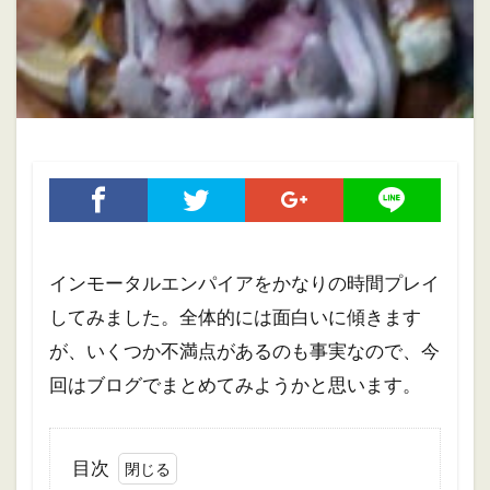
ホブゴブリン
ミニチュアペイント
リザードマン
ヴァンパイアカウント
初心者
初心者向け
大会
振り返り
攻略ガイド
攻略情報
自作PC
雑記
検索
インモータルエンパイアをかなりの時間プレイ
してみました。全体的には面白いに傾きます
が、いくつか不満点があるのも事実なので、今
回はブログでまとめてみようかと思います。
目次