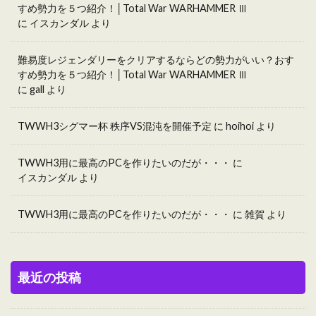
すめ勢力を５つ紹介！│Total War WARHAMMER Ⅲ
に
イスカンダル
より
難易度レジェンダリーをクリアするならどの勢力がいい？おす
すめ勢力を５つ紹介！│Total War WARHAMMER Ⅲ
に
gall
より
TWWH3シグマー杯 秩序VS混沌を開催予定
に
hoihoi
より
TWWH3用に最高のPCを作りたいのだが・・・
に
イスカンダル
より
TWWH3用に最高のPCを作りたいのだが・・・
に
雑賀
より
最近の投稿