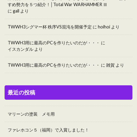
すめ勢力を５つ紹介！│Total War WARHAMMER Ⅲ
に
gall
より
TWWH3シグマー杯 秩序VS混沌を開催予定
に
hoihoi
より
TWWH3用に最高のPCを作りたいのだが・・・
に
イスカンダル
より
TWWH3用に最高のPCを作りたいのだが・・・
に
雑賀
より
最近の投稿
マリーンの塗装 メモ用
ファレホコン５（福岡）で入賞しました！