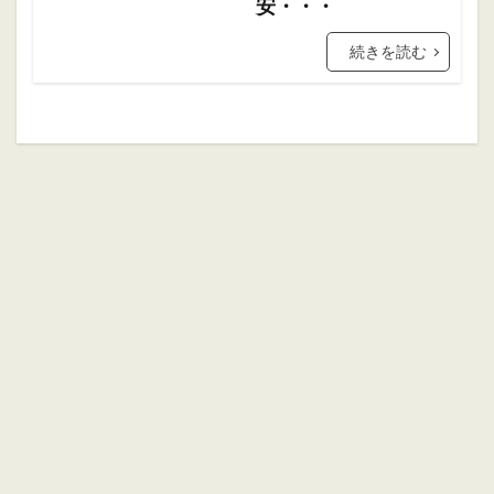
安・・・
ホブゴブリン
ミニチュアペイント
リザードマン
ヴァンパイアカウント
続きを読む
初心者
初心者向け
大会
振り返り
攻略ガイド
攻略情報
自作PC
雑記
検索