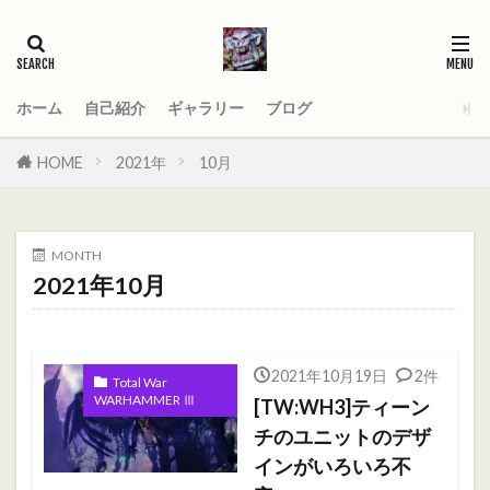
タグ
2021
AGE_OF_SIGMAR
AOS
Darktide
MOD
PC
ホーム
自己紹介
ギャラリー
ブログ
Total War WARHAMMER
Total War WARHAMMER Ⅱ
HOME
2021年
10月
Total War WARHAMMER Ⅲ
WARHAMMER
Warhammer 40
Warhammer 40000
MONTH
ウォーハンマー
オーガ
オーガキングダム
2021年10月
オールドワールド
ガットリッパ
キャセイ
キャラ紹介
ケイオスドワーフ
シグマー杯
2021年10月19日
2件
ティーンチ
テキサスチェーンソー
Total War
WARHAMMER Ⅲ
[TW:WH3]ティーン
トゥームキング
ドワーフ
パッチノート
チのユニットのデザ
ビーストマン
ファレホコン
ブレトニア
インがいろいろ不