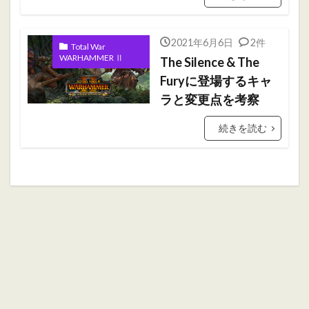
ホブゴブリン
ミニチュアペイント
リザードマン
ヴァンパイアカウント
2021年6月6日
2件
Total War
初心者
初心者向け
大会
振り返り
WARHAMMER Ⅱ
The Silence & The
攻略ガイド
攻略情報
自作PC
雑記
Furyに登場するキャ
ラと変更点を考察
検索
続きを読む