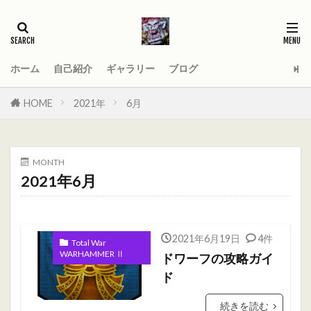
タグ
2021
AGE_OF_SIGMAR
AOS
Darktide
MOD
PC
ホーム
自己紹介
ギャラリー
ブログ
Total War WARHAMMER
Total War WARHAMMER Ⅱ
HOME
2021年
6月
Total War WARHAMMER Ⅲ
WARHAMMER
Warhammer 40
Warhammer 40000
MONTH
ウォーハンマー
オーガ
オーガキングダム
2021年6月
オールドワールド
ガットリッパ
キャセイ
キャラ紹介
ケイオスドワーフ
シグマー杯
2021年6月19日
4件
ティーンチ
テキサスチェーンソー
Total War
WARHAMMER Ⅱ
ドワーフの攻略ガイ
トゥームキング
ドワーフ
パッチノート
ド
ビーストマン
ファレホコン
ブレトニア
続きを読む