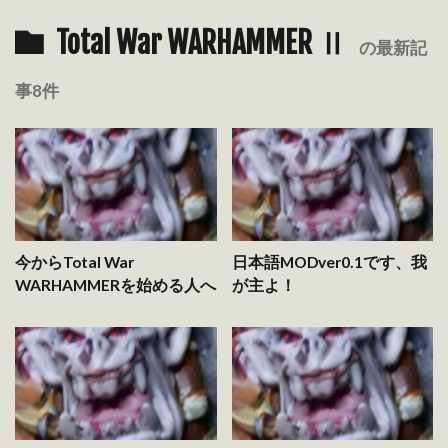
Total War WARHAMMER Ⅱ
の最新記
事8件
今からTotal War
日本語MODver0.1です、我
WARHAMMERを始める人へ
が主よ！