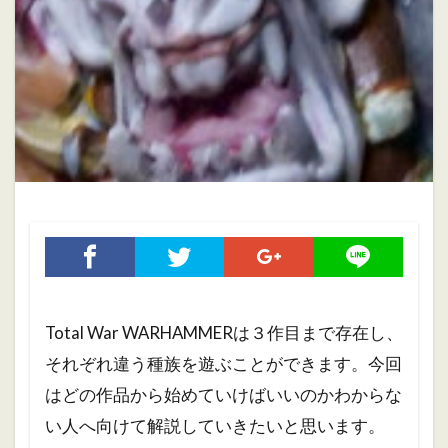
ホブゴブリン
ミニチュアペイント
リザードマン
ヴァンパイアカウント
初心者
初心者向け
大会
振り返り
攻略ガイド
攻略情報
自作PC
雑記
検索
Total War WARHAMMERは３作目まで存在し、
それぞれ違う種族を遊ぶことができます。今回
はどの作品から始めていけばいいのかわからな
い人へ向けて解説していきたいと思います。