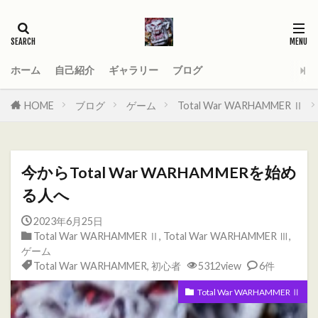
タグ
2021
AGE_OF_SIGMAR
AOS
Darktide
MOD
PC
ホーム
自己紹介
ギャラリー
ブログ
Total War WARHAMMER
Total War WARHAMMER Ⅱ
HOME
ブログ
ゲーム
Total War WARHAMMER Ⅱ
Total War WARHAMMER Ⅲ
WARHAMMER
Warhammer 40
Warhammer 40000
今からTotal War WARHAMMERを始め
ウォーハンマー
オーガ
オーガキングダム
る人へ
オールドワールド
ガットリッパ
キャセイ
2023年6月25日
キャラ紹介
ケイオスドワーフ
シグマー杯
Total War WARHAMMER Ⅱ
,
Total War WARHAMMER Ⅲ
,
ティーンチ
テキサスチェーンソー
ゲーム
Total War WARHAMMER
,
初心者
5312view
6件
トゥームキング
ドワーフ
パッチノート
Total War WARHAMMER Ⅱ
ビーストマン
ファレホコン
ブレトニア