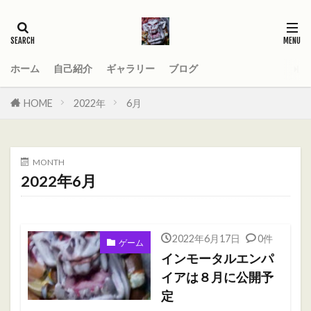
タグ
2021
AGE_OF_SIGMAR
AOS
Darktide
MOD
PC
ホーム
自己紹介
ギャラリー
ブログ
Total War WARHAMMER
Total War WARHAMMER Ⅱ
HOME
2022年
6月
Total War WARHAMMER Ⅲ
WARHAMMER
Warhammer 40
Warhammer 40000
MONTH
ウォーハンマー
オーガ
オーガキングダム
2022年6月
オールドワールド
ガットリッパ
キャセイ
キャラ紹介
ケイオスドワーフ
シグマー杯
2022年6月17日
0件
ティーンチ
テキサスチェーンソー
ゲーム
インモータルエンパ
トゥームキング
ドワーフ
パッチノート
イアは８月に公開予
ビーストマン
ファレホコン
ブレトニア
定