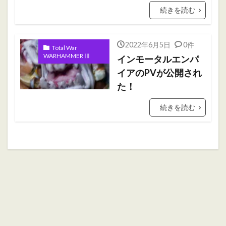
ホブゴブリン
ミニチュアペイント
続きを読む
リザードマン
ヴァンパイアカウント
初心者
初心者向け
大会
振り返り
2022年6月5日
0件
Total War
攻略ガイド
攻略情報
自作PC
雑記
WARHAMMER Ⅲ
インモータルエンパ
イアのPVが公開され
検索
た！
続きを読む