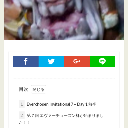
ホブゴブリン
ミニチュアペイント
リザードマン
ヴァンパイアカウント
初心者
初心者向け
大会
振り返り
攻略ガイド
攻略情報
自作PC
雑記
検索
目次
1
Everchosen Invitational 7 – Day 1 前半
2
第７回 エヴァーチョーズン杯が始まりまし
た！！