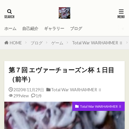
タグ
2021
AGE_OF_SIGMAR
AOS
Darktide
MOD
PC
ホーム
自己紹介
ギャラリー
ブログ
Total War WARHAMMER
Total War WARHAMMER Ⅱ
HOME
ブログ
ゲーム
Total War WARHAMMER Ⅱ
Total War WARHAMMER Ⅲ
WARHAMMER
Warhammer 40
Warhammer 40000
第７回 エヴァーチョーズン杯 １日目
ウォーハンマー
オーガ
オーガキングダム
（前半）
オールドワールド
ガットリッパ
キャセイ
2020年11月29日
Total War WARHAMMER Ⅱ
キャラ紹介
ケイオスドワーフ
シグマー杯
299view
1件
ティーンチ
テキサスチェーンソー
Total War WARHAMMER Ⅱ
トゥームキング
ドワーフ
パッチノート
ビーストマン
ファレホコン
ブレトニア