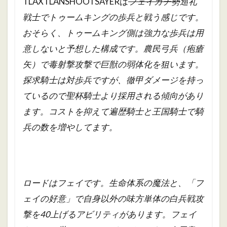
TLAXTLANSHOOTSAYERは
フェイガチ勢
巡礼
戦士でトゥームキングの歩兵と戦う感じです。
おそらく、トゥームキング側は強力な歩兵は用
意しないと予想した構成です。農民弓兵（疱瘡
矢）で毒射撃攻撃で巨獣の弱体化を狙います。
探求騎士は対歩兵ですが、徹甲ダメージを持っ
ているので聖杯騎士より採用される傾向があり
ます。コストを抑えて遍歴騎士と王国騎士で騎
兵の数を増やしてます。
ロードはフェイです。生命体系の魔法と、「フ
ェイの好意」で自身以外の味方単体の白兵戦攻
撃を40上げるアビリティがあります。フェイ