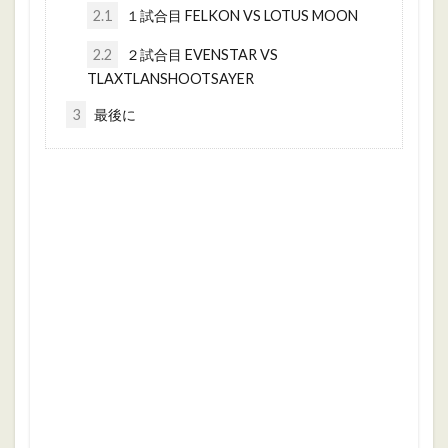
2.1
１試合目 FELKON VS LOTUS MOON
2.2
２試合目 EVENSTAR VS
TLAXTLANSHOOTSAYER
3
最後に