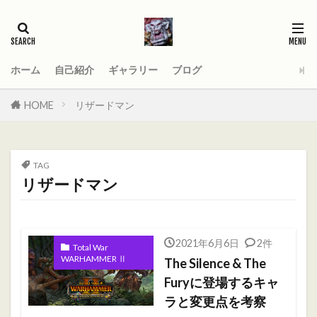
タグ
2021
AGE_OF_SIGMAR
AOS
Darktide
MOD
PC
ホーム
自己紹介
ギャラリー
ブログ
Total War WARHAMMER
Total War WARHAMMER Ⅱ
HOME
リザードマン
Total War WARHAMMER Ⅲ
WARHAMMER
Warhammer 40
Warhammer 40000
TAG
ウォーハンマー
オーガ
オーガキングダム
リザードマン
オールドワールド
ガットリッパ
キャセイ
キャラ紹介
ケイオスドワーフ
シグマー杯
2021年6月6日
2件
ティーンチ
テキサスチェーンソー
Total War
WARHAMMER Ⅱ
The Silence & The
トゥームキング
ドワーフ
パッチノート
Furyに登場するキャ
ビーストマン
ファレホコン
ブレトニア
ラと変更点を考察