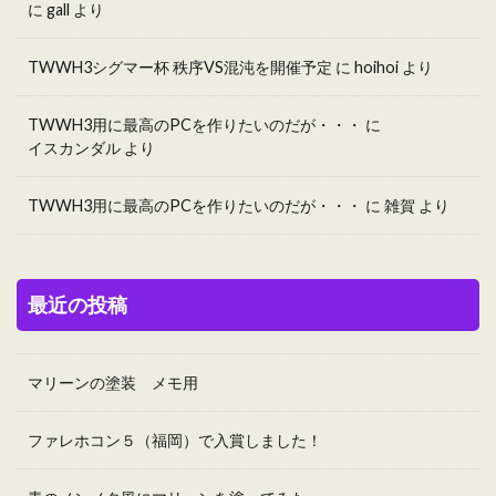
に
gall
より
TWWH3シグマー杯 秩序VS混沌を開催予定
に
hoihoi
より
TWWH3用に最高のPCを作りたいのだが・・・
に
イスカンダル
より
TWWH3用に最高のPCを作りたいのだが・・・
に
雑賀
より
最近の投稿
マリーンの塗装 メモ用
ファレホコン５（福岡）で入賞しました！