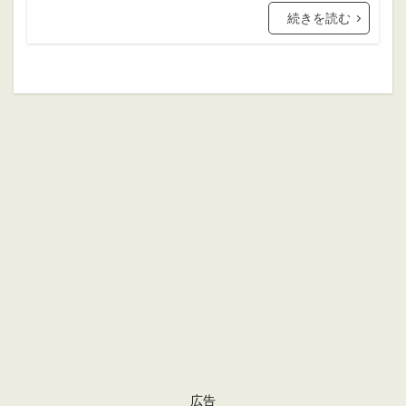
ホブゴブリン
ミニチュアペイント
続きを読む
リザードマン
ヴァンパイアカウント
初心者
初心者向け
大会
振り返り
攻略ガイド
攻略情報
自作PC
雑記
検索
広告