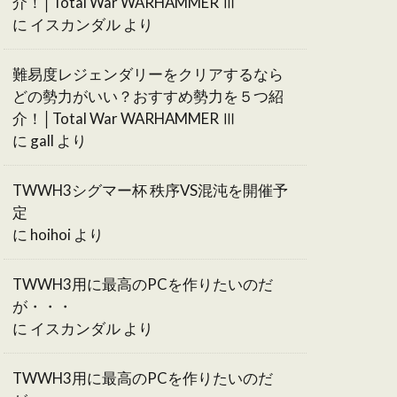
介！│Total War WARHAMMER Ⅲ
に
イスカンダル
より
難易度レジェンダリーをクリアするなら
どの勢力がいい？おすすめ勢力を５つ紹
介！│Total War WARHAMMER Ⅲ
に
gall
より
TWWH3シグマー杯 秩序VS混沌を開催予
定
に
hoihoi
より
TWWH3用に最高のPCを作りたいのだ
が・・・
に
イスカンダル
より
TWWH3用に最高のPCを作りたいのだ