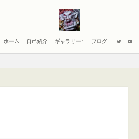
WARHAMMER 40000
スペースマリーン
ゼノ
WARHAMMER The Old World
ワールドミニズ
Ronin Arts Workshop
ダム
オールドワールド
ガットリッパ
キャセイ
キ
ーフ
シグマー杯
ティーンチ
テキサスチェーンソー
パッチノート
ビーストマン
ファレホコン
ブレトニア
ミニチュアペイント
リザードマン
ヴァンパイアカウン
ホーム
自己紹介
ギャラリー
ブログ
大会
振り返り
攻略ガイド
攻略情報
自作PC
WARHAMMER 40000
スペースマリーン
ゼノ
WARHAMMER The Old World
ワールドミニズ
Ronin Arts Workshop
検索