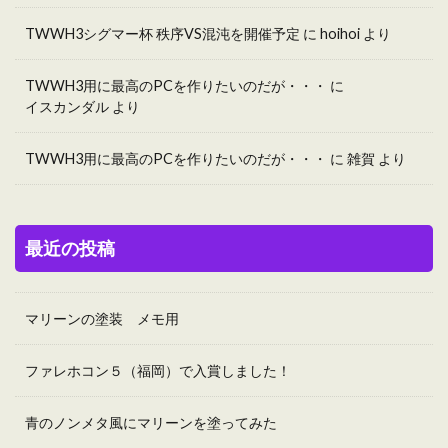
TWWH3シグマー杯 秩序VS混沌を開催予定
に
hoihoi
より
TWWH3用に最高のPCを作りたいのだが・・・
に
イスカンダル
より
TWWH3用に最高のPCを作りたいのだが・・・
に
雑賀
より
最近の投稿
マリーンの塗装 メモ用
ファレホコン５（福岡）で入賞しました！
青のノンメタ風にマリーンを塗ってみた