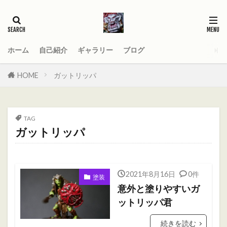
タグ
2021
AGE_OF_SIGMAR
AOS
Darktide
MOD
PC
ホーム
自己紹介
ギャラリー
ブログ
Total War WARHAMMER
Total War WARHAMMER Ⅱ
HOME
ガットリッパ
Total War WARHAMMER Ⅲ
WARHAMMER
Warhammer 40
Warhammer 40000
TAG
ウォーハンマー
オーガ
オーガキングダム
ガットリッパ
オールドワールド
ガットリッパ
キャセイ
キャラ紹介
ケイオスドワーフ
シグマー杯
2021年8月16日
0件
ティーンチ
テキサスチェーンソー
塗装
意外と塗りやすいガ
トゥームキング
ドワーフ
パッチノート
ットリッパ君
ビーストマン
ファレホコン
ブレトニア
続きを読む